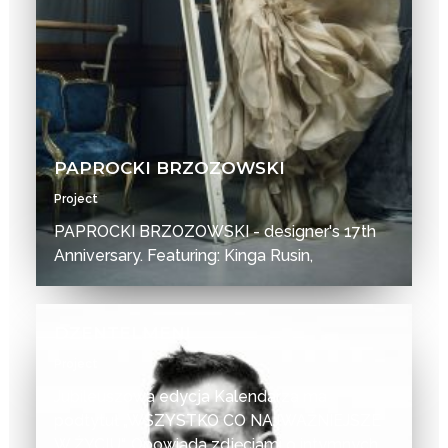
PAPROCKI BRZOZOWSKI
Project
PAPROCKI BRZOZOWSKI - designer's 17th
Anniversary. Featuring: Kinga Rusin,
DZENTELMENI
Project
Jubileuszowa edycja Kalendarza ma
podtytuł „WSZYSTKO CO NAJWAŻNIEJSZE
W ŻYCIU“. Opowiada zdjęciami o intymnych