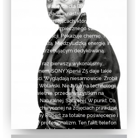
momentach, ważnych dla Dżentelmenów, o
bliskich im ludziach, o nastrojach przez nich
pożądanych, o miejscach, które kochają.
Przenosi do ich bezpiecznego świata. Do ich
prywatnych relacji. Pokazuje chemię. Także
tą nieoczywistą. Międzyludzką energię. Innym
ludziom, potrzebującym dedykowaną.
Zdjęcia po raz pierwszy wykonaliśmy...
smartphonem. SONY Xperia Z5 daje takie
możliwości. Wyglądają niesamowicie. Zrobił
je Robert Wolański. Nie tylko na technologii
się zna świetnie, przede wszystkim na
fotografii. Naturalnej. Szczerej. W punkt. Co
widać w uchwyconej na zdjęciach prawdzie.
Dziękujemy Robert za totalne poświęcenie i
niezwykły profesjonalizm. Ten fakt, telefon
w służbie sztuki to nie tylko syndrom czasów,
zmian to także zachęta dla nas wszystkich,