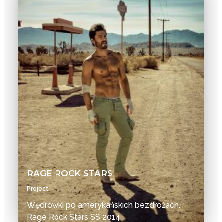
RAGE ROCK STARS
Project
Wędrówki po amerykańskich bezdrożach.
Rage Rock Stars SS 2014