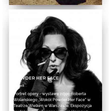
POWDER HER FACE
Project
Portret opery - wystawa zdjęć Roberta
Wolańskiego „Wokół Powder Her Face” w
Teatrze Wielkim w Warszawie. Ekspozycja